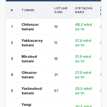
JAM
LOTLAR
O'RTACHA
#
TUMAN
MA
SONI
NARX
(GA
Chilonzor
48.2 mlrd
1
19
0.3
tumani
so'm
Yakkasaroy
37.4 mlrd
2
12
0.21
tumani
so'm
Mirobod
31.9 mlrd
3
18
0.19
tumani
so'm
Olmazor
27.0 mlrd
4
31
1.22
tumani
so'm
Yashnobod
20.5 mlrd
5
67
6.5
tumani
so'm
Yangi
20.5 mlrd