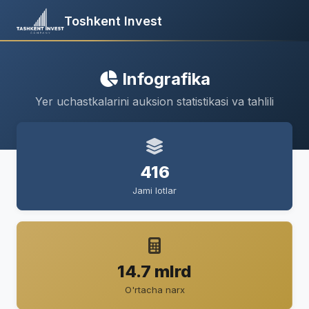
Toshkent Invest
Infografika
Yer uchastkalarini auksion statistikasi va tahlili
416
Jami lotlar
14.7 mlrd
O'rtacha narx