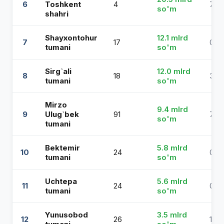
6
Toshkent
4
7.00
so'm
shahri
Shayxontohur
12.1 mlrd
7
17
0.41
tumani
so'm
Sirg`ali
12.0 mlrd
8
18
3.17
tumani
so'm
Mirzo
9.4 mlrd
9
Ulug`bek
91
7.33
so'm
tumani
Bektemir
5.8 mlrd
10
24
0.4
tumani
so'm
Uchtepa
5.6 mlrd
11
24
0.9
tumani
so'm
Yunusobod
3.5 mlrd
12
26
1.46