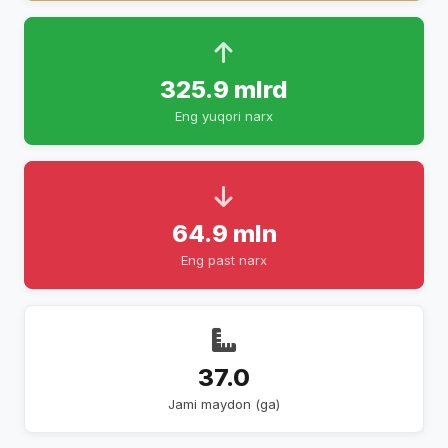
325.9 mlrd
Eng yuqori narx
64.9 mln
Eng past narx
37.0
Jami maydon (ga)