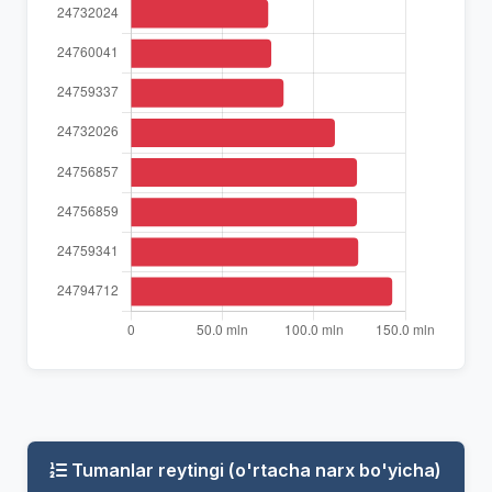
Tumanlar reytingi (o'rtacha narx bo'yicha)